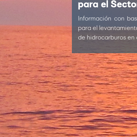
para el Secto
Información con ba
para el levantamient
de hidrocarburos en 