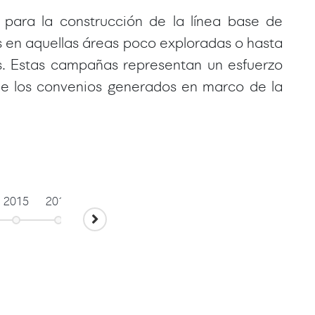
para la construcción de la línea base de
s en aquellas áreas poco exploradas o hasta
s. Estas campañas representan un esfuerzo
 de los convenios generados en marco de la
2015
2016
2017
2018
2020
2021
20