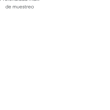
de muestreo
588 m
Kilómetros
recorridos
163 km
anctónica