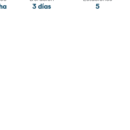
ha
3 días
5
ón
Investigadores a
Millas recorridas
n
88 mn
bordo
5
uestreados
Medio Biótico
ógico
Componente Comunidad pl