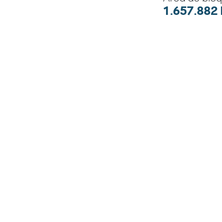
1.657.882 
Embarcaci
B/I Ancó
Componentes m
Medio Abiótico
Componente Geol