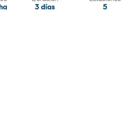
ha
3 días
5
ón
Investigadores a
Millas recorridas
n
88 mn
bordo
5
uestreados
Medio Biótico
ógico
Componente Comunidad pl