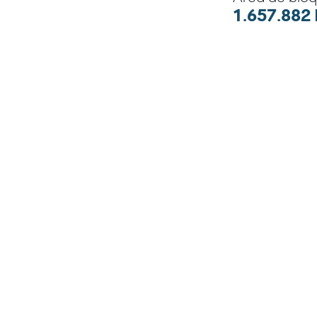
1.657.882 
Embarcaci
B/I Ancó
Componentes m
Medio Abiótico
Componente Geol