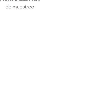
de muestreo
588 m
Kilómetros
recorridos
163 km
anctónica