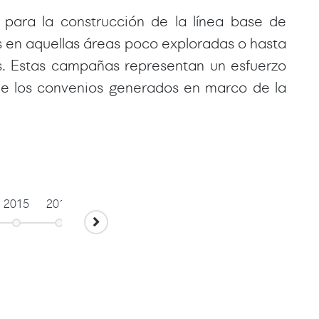
para la construcción de la línea base de
s en aquellas áreas poco exploradas o hasta
s. Estas campañas representan un esfuerzo
 de los convenios generados en marco de la
2015
2016
2017
2018
2020
2021
20