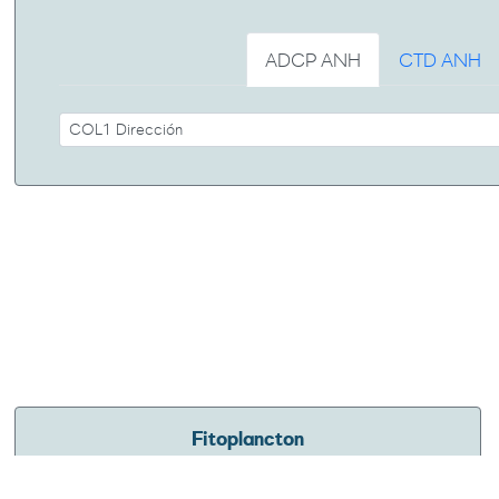
ADCP ANH
CTD ANH
Fitoplancton
Para consultar recursos de información