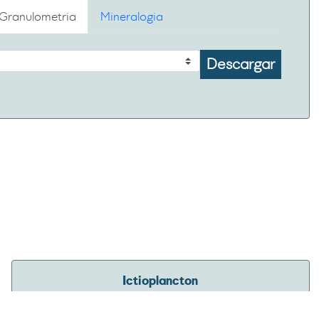
Granulometria
Mineralogia
Descargar
Ictioplancton
Para consultar recursos de información