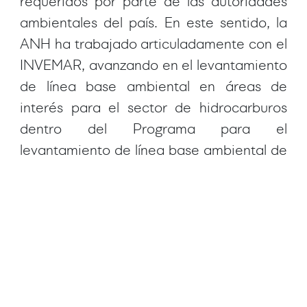
requeridos por parte de las autoridades
ambientales del país. En este sentido, la
ANH ha trabajado articuladamente con el
INVEMAR, avanzando en el levantamiento
de línea base ambiental en áreas de
interés para el sector de hidrocarburos
dentro del Programa para el
levantamiento de línea base ambiental de
nuevas fronteras de desarrollo del sector
de hidrocarburos; resultado de la
celebración de 21 Convenios
interadministrativos entre ambas
instituciones desde el 2007 hasta el año
2023. La información de línea base
obtenida a partir del Programa, es