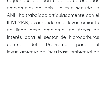
requeridos por parte de las autoridades
ambientales del país. En este sentido, la
ANH ha trabajado articuladamente con el
INVEMAR, avanzando en el levantamiento
de línea base ambiental en áreas de
interés para el sector de hidrocarburos
dentro del Programa para el
levantamiento de línea base ambiental de
nuevas fronteras de desarrollo del sector
de hidrocarburos; resultado de la
celebración de 21 Convenios
interadministrativos entre ambas
instituciones desde el 2007 hasta el año
2023. La información de línea base
obtenida a partir del Programa, es