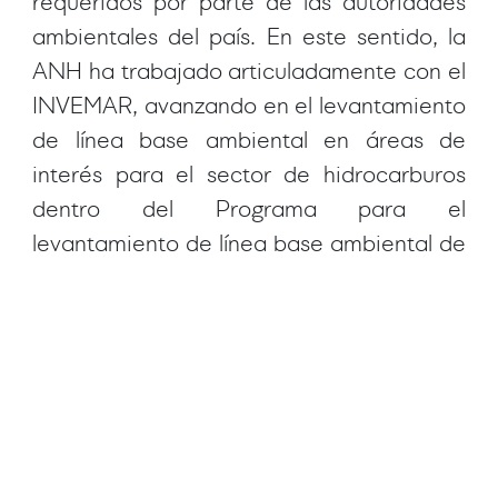
requeridos por parte de las autoridades
ambientales del país. En este sentido, la
ANH ha trabajado articuladamente con el
INVEMAR, avanzando en el levantamiento
de línea base ambiental en áreas de
interés para el sector de hidrocarburos
dentro del Programa para el
levantamiento de línea base ambiental de
nuevas fronteras de desarrollo del sector
de hidrocarburos; resultado de la
celebración de 21 Convenios
interadministrativos entre ambas
instituciones desde el 2007 hasta el año
2023. La información de línea base
obtenida a partir del Programa, es