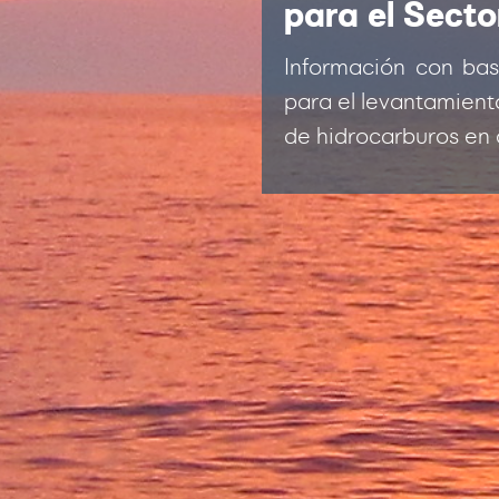
para el Secto
Información con ba
para el levantamient
de hidrocarburos en 