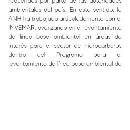
requeridos por parte de las autoridades
ambientales del país. En este sentido, la
ANH ha trabajado articuladamente con el
INVEMAR, avanzando en el levantamiento
de línea base ambiental en áreas de
interés para el sector de hidrocarburos
dentro del Programa para el
levantamiento de línea base ambiental de
nuevas fronteras de desarrollo del sector
de hidrocarburos; resultado de la
celebración de 21 Convenios
interadministrativos entre ambas
instituciones desde el 2007 hasta el año
2023. La información de línea base
obtenida a partir del Programa, es