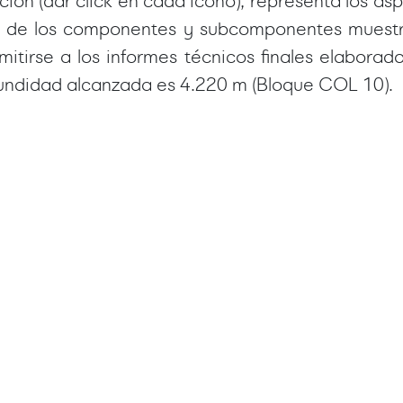
ón (dar click en cada icono), representa los as
no de los componentes y subcomponentes muest
mitirse a los informes técnicos finales elabor
fundidad alcanzada es 4.220 m (Bloque COL 10).